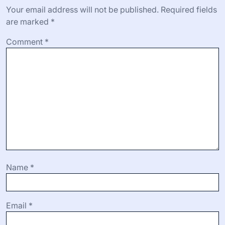
て競争力を維持できます。ライブチャットのような機能を
利用することで視聴者との相互作用を高め、コミュニティ
意識を育むことができます。投稿やイベントを通じてフォ
ロワーと定期的に交流することで、忠誠心を築き、口コミ
プロモーションを促進します。マ
Leave a Reply
Your email address will not be published.
Required fields
are marked
*
Comment
*