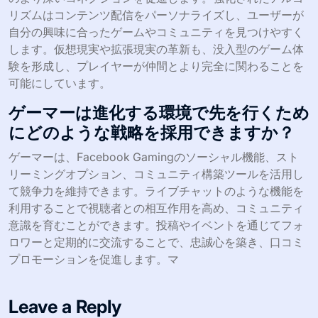
どのような新興技術がゲームのインタ
ラクションに影響を与えていますか？
Facebook Gamingは、ソーシャルインタラクション、ス
トリーミング機能、コミュニティエンゲージメントを強化
する新興技術の影響を受けています。リアルタイムチャッ
ト、インタラクティブなストリーミングオプション、統合
されたソーシャルメディア共有などの機能は、ゲーマー間
のより深いコネクションを促進します。強化されたアルゴ
リズムはコンテンツ配信をパーソナライズし、ユーザーが
自分の興味に合ったゲームやコミュニティを見つけやすく
します。仮想現実や拡張現実の革新も、没入型のゲーム体
験を形成し、プレイヤーが仲間とより完全に関わることを
可能にしています。
ゲーマーは進化する環境で先を行くため
にどのような戦略を採用できますか？
ゲーマーは、Facebook Gamingのソーシャル機能、スト
リーミングオプション、コミュニティ構築ツールを活用し