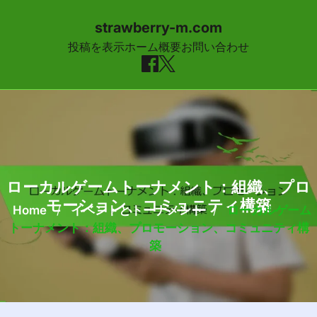
strawberry-m.com
投稿を表示
ホーム
概要
お問い合わせ
Skip to content
ローカルゲームトーナメント：組織、プロ
モーション、コミュニティ構築
Home
/
イベントとトーナメント
/
ローカルゲーム
トーナメント：組織、プロモーション、コミュニティ構
築