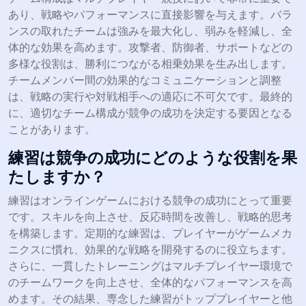
あり、戦略やパフォーマンスに直接影響を与えます。バラ
ンスの取れたチームは強みを最大化し、弱みを軽減し、全
体的な効果を高めます。攻撃者、防御者、サポートなどの
多様な役割は、勝利につながる相乗効果を生み出します。
チームメンバー間の効果的なコミュニケーションと調整
は、戦略の実行や対戦相手への適応に不可欠です。最終的
に、適切なチーム構成が競争の成功を決定する要因となる
ことがあります。
練習は競争の成功にどのような役割を果
たしますか？
練習はオンラインゲームにおける競争の成功にとって重要
です。スキルを向上させ、反応時間を改善し、戦略的思考
を構築します。定期的な練習は、プレイヤーがゲームメカ
ニクスに慣れ、効果的な戦略を開発するのに役立ちます。
さらに、一貫したトレーニングはマルチプレイヤー環境で
のチームワークを向上させ、全体的なパフォーマンスを高
めます。その結果、専念した練習がトッププレイヤーと他