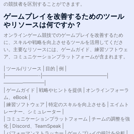
の競技者を区別することができます。
ゲームプレイを改善するためのツール
やリソースは何ですか？
オンラインゲーム競技でのゲームプレイを改善するため
に、スキルや戦略を向上させるツールを活用してくださ
い。主要なリソースには、ゲームガイド、練習ソフトウェ
ア、コミュニケーションプラットフォームが含まれます。
| ツール/リソース | 目的 | 例 |
|———————-|—————————————–|
————————–|
| ゲームガイド | 戦略やヒントを提供 | オンラインフォーラ
ム、eBook |
| 練習ソフトウェア | 特定のスキルを向上させる | エイムト
レーナー、シミュレーター |
| コミュニケーションプラットフォーム | チームの調整を強
化 | Discord、TeamSpeak |
| パフォーマンストラッカー | ゲームプレイの統計を分析 |