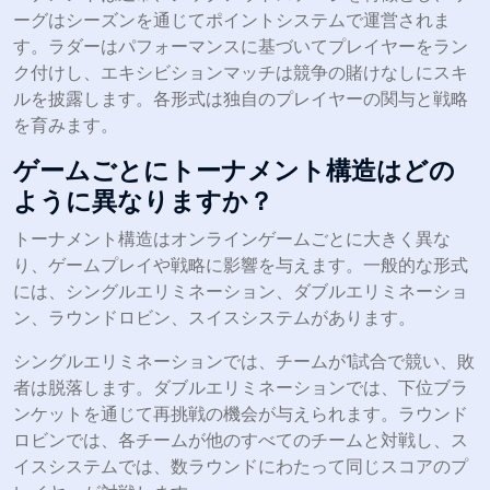
ーグはシーズンを通じてポイントシステムで運営されま
す。ラダーはパフォーマンスに基づいてプレイヤーをラン
ク付けし、エキシビションマッチは競争の賭けなしにスキ
ルを披露します。各形式は独自のプレイヤーの関与と戦略
を育みます。
ゲームごとにトーナメント構造はどの
ように異なりますか？
トーナメント構造はオンラインゲームごとに大きく異な
り、ゲームプレイや戦略に影響を与えます。一般的な形式
には、シングルエリミネーション、ダブルエリミネーショ
ン、ラウンドロビン、スイスシステムがあります。
シングルエリミネーションでは、チームが1試合で競い、敗
者は脱落します。ダブルエリミネーションでは、下位ブラ
ンケットを通じて再挑戦の機会が与えられます。ラウンド
ロビンでは、各チームが他のすべてのチームと対戦し、ス
イスシステムでは、数ラウンドにわたって同じスコアのプ