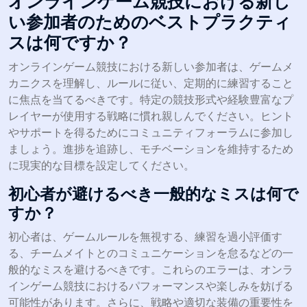
オンラインゲーム競技における新し
い参加者のためのベストプラクティ
スは何ですか？
オンラインゲーム競技における新しい参加者は、ゲームメ
カニクスを理解し、ルールに従い、定期的に練習すること
に焦点を当てるべきです。特定の競技形式や経験豊富なプ
レイヤーが使用する戦略に慣れ親しんでください。ヒント
やサポートを得るためにコミュニティフォーラムに参加し
ましょう。進捗を追跡し、モチベーションを維持するため
に現実的な目標を設定してください。
初心者が避けるべき一般的なミスは何で
すか？
初心者は、ゲームルールを無視する、練習を過小評価す
る、チームメイトとのコミュニケーションを怠るなどの一
般的なミスを避けるべきです。これらのエラーは、オンラ
インゲーム競技におけるパフォーマンスや楽しみを妨げる
可能性があります。さらに、戦略や適切な装備の重要性を