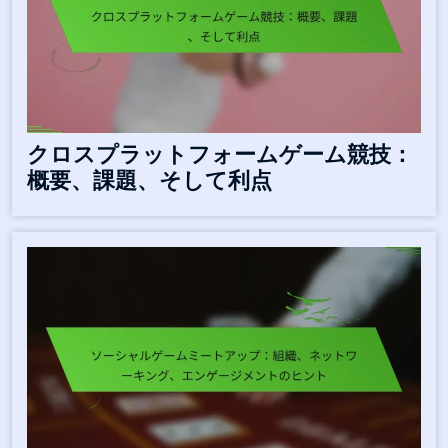
クロスプラットフォームゲーム競技：
概要、課題、そして利点