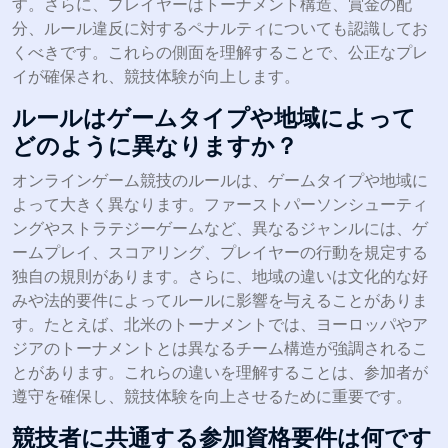
す。さらに、プレイヤーはトーナメント構造、賞金の配
分、ルール違反に対するペナルティについても認識してお
くべきです。これらの側面を理解することで、公正なプレ
イが確保され、競技体験が向上します。
ルールはゲームタイプや地域によって
どのように異なりますか？
オンラインゲーム競技のルールは、ゲームタイプや地域に
よって大きく異なります。ファーストパーソンシューティ
ングやストラテジーゲームなど、異なるジャンルには、ゲ
ームプレイ、スコアリング、プレイヤーの行動を規定する
独自の規則があります。さらに、地域の違いは文化的な好
みや法的要件によってルールに影響を与えることがありま
す。たとえば、北米のトーナメントでは、ヨーロッパやア
ジアのトーナメントとは異なるチーム構造が強調されるこ
とがあります。これらの違いを理解することは、参加者が
遵守を確保し、競技体験を向上させるために重要です。
競技者に共通する参加資格要件は何です