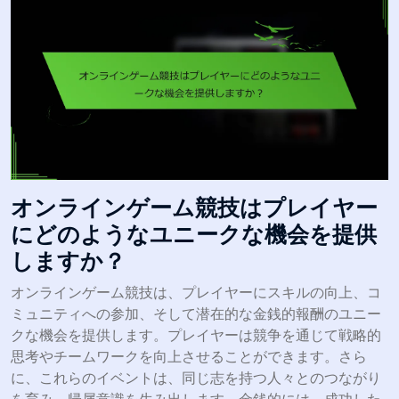
オンラインゲーム競技はプレイヤー
にどのようなユニークな機会を提供
しますか？
オンラインゲーム競技は、プレイヤーにスキルの向上、コ
ミュニティへの参加、そして潜在的な金銭的報酬のユニー
クな機会を提供します。プレイヤーは競争を通じて戦略的
思考やチームワークを向上させることができます。さら
に、これらのイベントは、同じ志を持つ人々とのつながり
を育み、帰属意識を生み出します。金銭的には、成功した