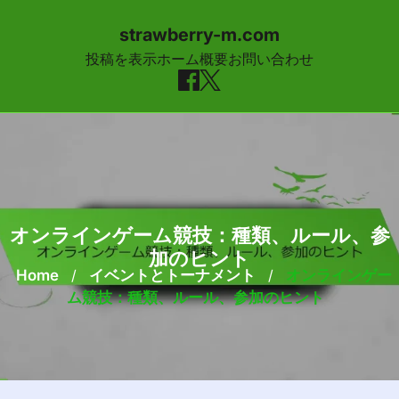
strawberry-m.com
投稿を表示
ホーム
概要
お問い合わせ
Skip to content
オンラインゲーム競技：種類、ルール、参
加のヒント
Home
/
イベントとトーナメント
/
オンラインゲー
ム競技：種類、ルール、参加のヒント