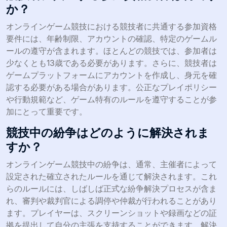
か？
オンラインゲーム競技における競技者に共通する参加資格
要件には、年齢制限、アカウントの確認、特定のゲームル
ールの遵守が含まれます。ほとんどの競技では、参加者は
少なくとも13歳である必要があります。さらに、競技者は
ゲームプラットフォームにアカウントを作成し、身元を確
認する必要がある場合があります。公正なプレイポリシー
や行動規範など、ゲーム特有のルールを遵守することが参
加にとって重要です。
競技中の紛争はどのように解決されま
すか？
オンラインゲーム競技中の紛争は、通常、主催者によって
設定された確立されたルールを通じて解決されます。これ
らのルールには、しばしば正式な紛争解決プロセスが含ま
れ、審判や裁判官による調停や仲裁が行われることがあり
ます。プレイヤーは、スクリーンショットや録画などの証
拠を提出して自分の主張を支持することができます。解決