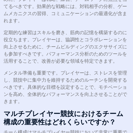
てるべきです。効果的な戦略には、対戦相手の分析、ゲー
ムメカニクスの習得、コミュニケーションの最適化が含ま
れます。
定期的な練習はスキルを磨き、筋肉の記憶を構築するのに
役立ちます。プレイヤーは、協調性とコラボレーションを
向上させるために、チームビルディングのエクササイズに
も参加すべきです。パフォーマンス分析のためのツールを
活用することで、改善が必要な領域を特定できます。
メンタル準備も重要です。プレイヤーは、ストレスを管理
し、競技中に集中力を維持するためのルーチンを開発する
べきです。具体的な目標を設定することで、モチベーショ
ンを高め、全体的なパフォーマンスを向上させることがで
きます。
マルチプレイヤー競技におけるチーム
構成の重要性はどれくらいですか？
チーム構成はマルチプレイヤー競技において非常に重要で