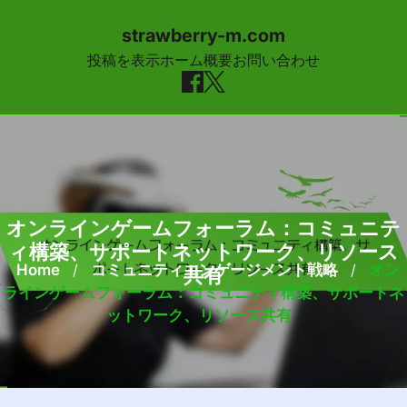
strawberry-m.com
投稿を表示
ホーム
概要
お問い合わせ
Skip to content
オンラインゲームフォーラム：コミュニテ
ィ構築、サポートネットワーク、リソース
Home
/
コミュニティエンゲージメント戦略
/
オン
共有
ラインゲームフォーラム：コミュニティ構築、サポートネ
ットワーク、リソース共有